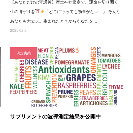
【あなただけの守護神】産土神社鑑定で、運命を切り開く一
生の御守りを
「どこに行っても効果がない…」 そんな
あなたも大丈夫。生まれたときからあなたを…
2025.02.6
測定実績
と
サプリメントの波導測定結果を公開中